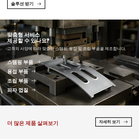
솔루션 받기

맞춤형 서비스
제공할 수 있나요?
고객의 사양에 따라 맞춤형 스탬핑, 용접 및 조립 부품을 제조합니다.
스탬핑 부품

용접 부품

조립 부품

피자 껍질

자세히 보기
더 많은 제품 살펴보기
