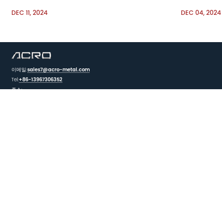
DEC 11, 2024
DEC 04, 2024
이메일:
sales7@acro-metal.com
Tel:
+86-13967306352
주소:
No. 200, Weisheng Road, Xiuzhou Industrial Zone, Jiaxing City, Zhejiang
Province.
메시지 남기기
피드백
