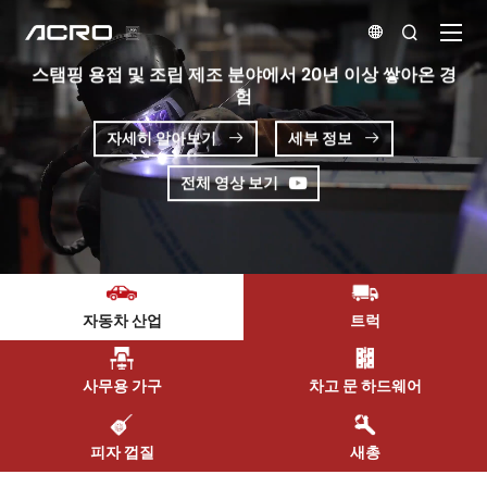


스탬핑 용접 및 조립 제조 분야에서 20년 이상 쌓아온 경
험
자세히 알아보기
세부 정보


전체 영상 보기
자동차 산업
트럭
사무용 가구
차고 문 하드웨어
피자 껍질
새총