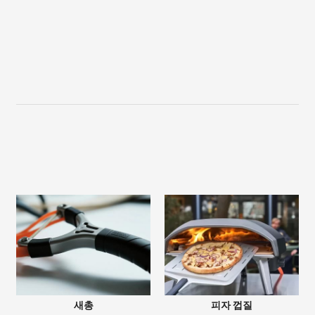
새총
피자 껍질