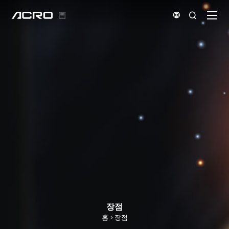


장점
홈
장점