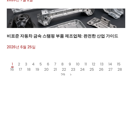
비표준 자동차 금속 스탬핑 부품 제조업체: 완전한 산업 가이드
2026년 6월 25일
1
2
3
4
5
6
7
8
9
10
11
12
13
14
15
16
17
18
19
20
21
22
23
24
25
26
27
28
29
이메일:
sales7@acro-metal.com
Tel:
+86-13967306352
주소:
No. 200, Weisheng Road, Xiuzhou Industrial Zone, Jiaxing City, Zhejiang
Province.