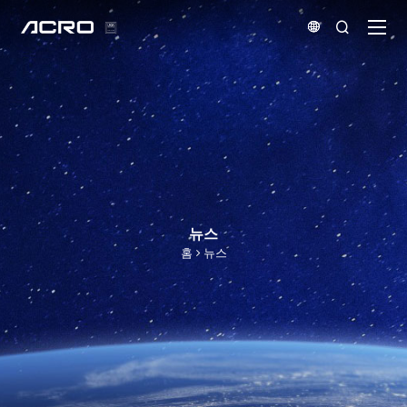


뉴스
홈
뉴스