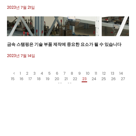
2023년 7월 21일
금속 스탬핑은 기술 부품 제작에 중요한 요소가 될 수 있습니다
2023년 7월 14일
1
2
3
4
5
6
7
8
9
10
11
12
13
14
15
16
17
18
19
20
21
22
23
24
25
26
27
28
29
이메일:
sales7@acro-metal.com
Tel:
+86-13967306352
주소:
No. 200, Weisheng Road, Xiuzhou Industrial Zone, Jiaxing City, Zhejiang