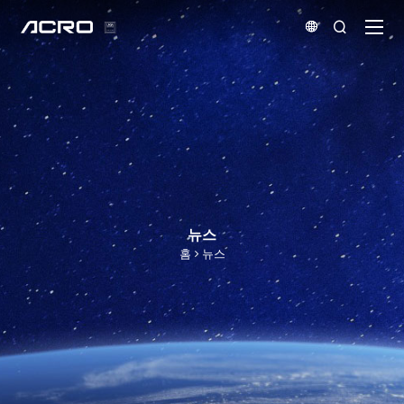


뉴스
홈
뉴스