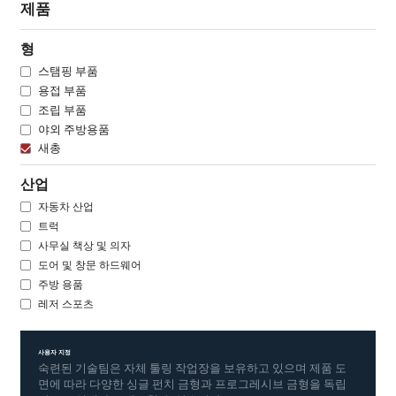
제품
형
스탬핑 부품
용접 부품
조립 부품
야외 주방용품
새총
산업
자동차 산업
트럭
사무실 책상 및 의자
도어 및 창문 하드웨어
주방 용품
레저 스포츠
사용자 지정
숙련된 기술팀은 자체 툴링 작업장을 보유하고 있으며 제품 도
면에 따라 다양한 싱글 펀치 금형과 프로그레시브 금형을 독립