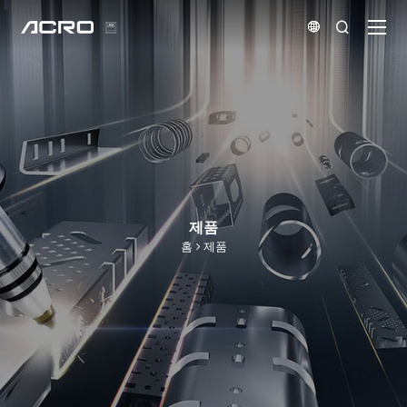


제품
홈
제품