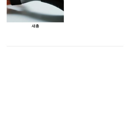
새총
이메일:
sales7@acro-metal.com
Tel:
+86-13967306352
주소:
No. 200, Weisheng Road, Xiuzhou Industrial Zone, Jiaxing City, Zhejiang
Province.
메시지 남기기