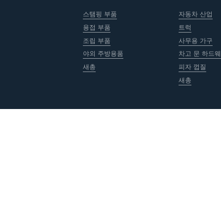
스탬핑 부품
자동차 산업
용접 부품
트럭
조립 부품
사무용 가구
야외 주방용품
차고 문 하드
새총
피자 껍질
새총