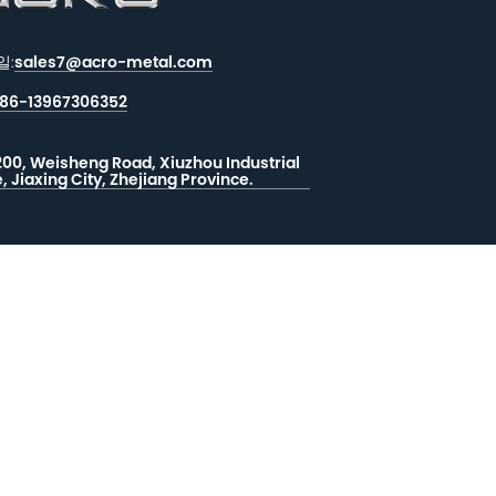
일:
sales7@acro-metal.com
86-13967306352
200, Weisheng Road, Xiuzhou Industrial
, Jiaxing City, Zhejiang Province.
지 남기기
드백
