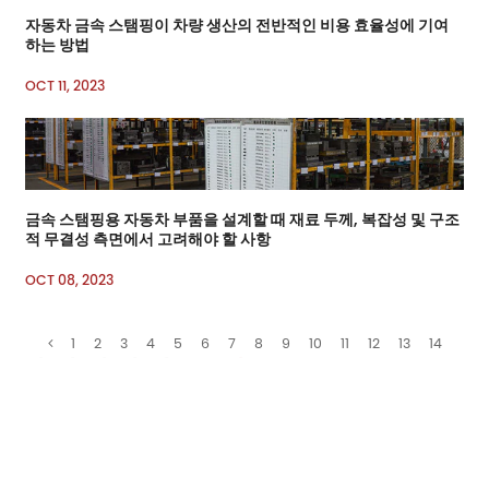
자동차 금속 스탬핑이 차량 생산의 전반적인 비용 효율성에 기여
하는 방법
OCT 11, 2023
금속 스탬핑용 자동차 부품을 설계할 때 재료 두께, 복잡성 및 구조
적 무결성 측면에서 고려해야 할 사항
OCT 08, 2023
1
2
3
4
5
6
7
8
9
10
11
12
13
14
15
16
17
18
19
20
21
22
23
24
25
26
27
28
29