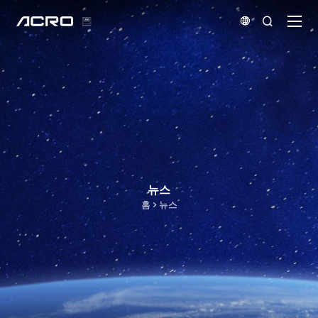


뉴스
홈
뉴스