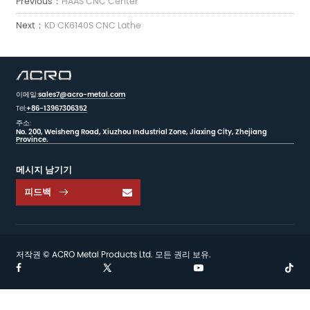
Previous：
HAAS CNC Center
Next：
KD CK6140S CNC Lathe
이메일:
sales7@acro-metal.com
Tel:
+86-13967306352
주소:
No. 200, Weisheng Road, Xiuzhou Industrial Zone, Jiaxing City, Zhejiang
Province.
메시지 남기기
피드백

저작권 © ACRO Metal Products Ltd. 모든 권리 보유.

