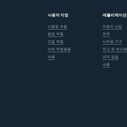
사용자 지정
애플리케이션
스탬핑 부품
자동차 산업
용접 부품
트럭
조립 부품
사무용 가구
야외 주방용품
차고 문 하드
새총
피자 껍질
새총