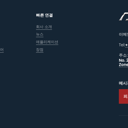
빠른 연결
회사 소개
뉴스
이메
애플리케이션
Tel:
+
웨어
장점
주소:
No. 
Zone
메시
피