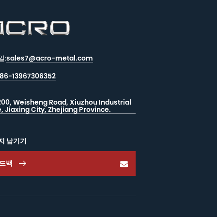
일:
sales7@acro-metal.com
86-13967306352
200, Weisheng Road, Xiuzhou Industrial
, Jiaxing City, Zhejiang Province.
지 남기기
드백
