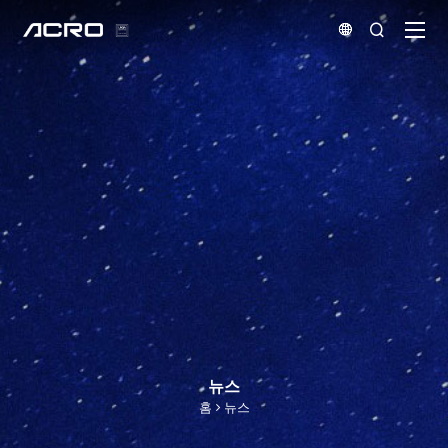


뉴스
홈
뉴스