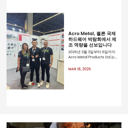
Acro Metal, 쾰른 국제
하드웨어 박람회에서 제
조 역량을 선보입니다
2026년 3월 3일부터 6일까지
Acro Metal Products Ltd.는
세계 및 amp; amp; amp;
amp; amp; amp; amp;
MAR 18, 2026
amp; amp; amp; amp;
amp; rsquo; 하드웨어 및 홈
인브루브먼트 분야의 선도적
인 무역 박람회