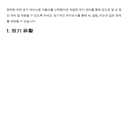
완벽한 트럭 공구 캐비닛용 자물쇠를 선택했다면 적절한 유지 관리를 통해 앞으로 몇 년 동
안 계속 잘 작동할 수 있도록 하세요. 정기적인 유지보수를 통해 녹, 걸림, 파손과 같은 문제
를 예방할 수 있습니다.
1. 정기 윤활
잠금장치가 뻣뻣해지거나 작동하기 어려워지는 것을 방지하려면 흑연 파우더나 잠금장치
전용 오일과 같은 윤활제를 발라주세요. 이렇게 하면 원활한 작동을 유지하고 잠금장치의
수명을 연장하는 데 도움이 됩니다.
2. 마모 및 찢어짐 확인
시간이 지나면 최고의
트럭 공구 캐비닛용 잠금장치
마모된 흔적이 보일 수 있습니다. 잠금
장치를 주기적으로 점검하여 손상이나 오작동의 징후가 있는지 확인하세요. 잠금장치에 고
장 징후가 보이기 시작하면 즉시 교체하여 보안이 손상되지 않도록 하세요.
3. 녹이 슬지 않도록 잠금 장치 보호
외부에 노출된 자물쇠는 특히 녹이 슬고 부식되기 쉽습니다. 외부에서 자물쇠를 사용하는
경우 녹에 강한 재질로 만들어졌는지 확인하거나 날씨로부터 보호하기 위해 자물쇠 커버를
구입하세요.